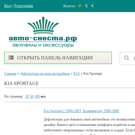
$
€
Вход
|
Регистрация
Валюта:
Р
ОТКРЫТЬ ПАНЕЛЬ НАВИГАЦИИ
Главная
»
Дефлекторы на окна автомобиля
»
KIA
» Kia Sportage
KIA SPORTAGE
На странице
20
50
100
все
Kia Sportage I 1994-2003; Калининград 1998-2008
Дефлекторы для боковых окон автомобиля это великолепно
дизайну Вашего авто и повышение комфорта водителя и па
побеспокоят непрошенные гости-насекомые и осадки. Если 