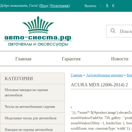
$
€
Добро пожаловать, Гость! (
Вход
|
Регистрация
)
Валюта:
Р
Главная
Гарантия
Новости
Главная
»
Автомобильные коврики
»
Ков
КАТЕГОРИИ
ACURA MDX (2006-2014) 2
Меховые накидки на сиденья
автомобиля
Чехлы на автомобильные сидения
' }); /*zoom*/ $('#product-image').elevat
zoomWindowFadeOut: 750, gallery : "prod
Модельные чехлы для автомобиля
zoomWindowOffety: -1, borderSize: 1, borderCo
scrollZoom: true, constrainType: 'width' });
Накидки на сиденья автомобиля