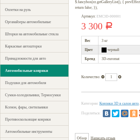
$.fancybox(ez.getGalleryList(), { prevEffect : 
return false; });
Оплетки на руль
Артикул:
EMC3D-000001
Органайзеры автомобильные
3 300
Р
Шторки на автомобильные стекла
Вес
3 кг
Каркасные автошторки
Цвет
черный
Принадлежности для авто
Бренд
3D-euromat
Автомобильные коврики
Количество:
Подушки для автомобиля
Сумки-холодильники, Термосумки
Категории:
Коврики 3D в салон авто
Ксенон, фары, светильники
Поделиться:
Противоскользящие коврики
Автомобильные инструменты
Обзор
Написать отзыв