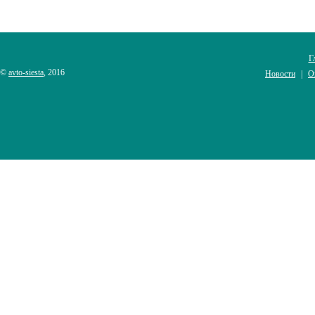
Г
©
avto-siesta
, 2016
Новости
О
|