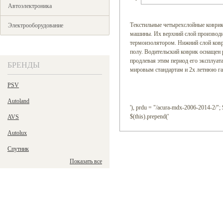
Автоэлектроника
Текстильные четырехслойные коврик
Электрооборудование
машины. Их верхний слой производит
термоизолятором. Нижний слой коври
полу. Водительский коврик оснащен
продлевая этим период его эксплуа
БРЕНДЫ
мировым стандартам и 2х летнюю г
PSV
Autoland
'), prdu = "/acura-mdx-2006-2014-2/"; $
$(this).prepend('
AVS
Autolux
Спутник
Показать все