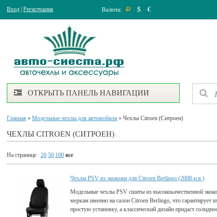
$
€
Вход
|
Регистрация
Валюта:
Р
ОТКРЫТЬ ПАНЕЛЬ НАВИГАЦИИ
Главная
»
Модельные чехлы для автомобиля
» Чехлы Citroen (Ситроен)
ЧЕХЛЫ CITROEN (СИТРОЕН)
На странице
20
50
100
все
Чехлы PSV из экокожи для Citroen Berlingo (2008-н.в.)
Модельные чехлы PSV сшиты из высококачественной экок
меркам именно на салон Citroen Berlingo, что гарантирует 
простую установку, а классический дизайн придаст солидно