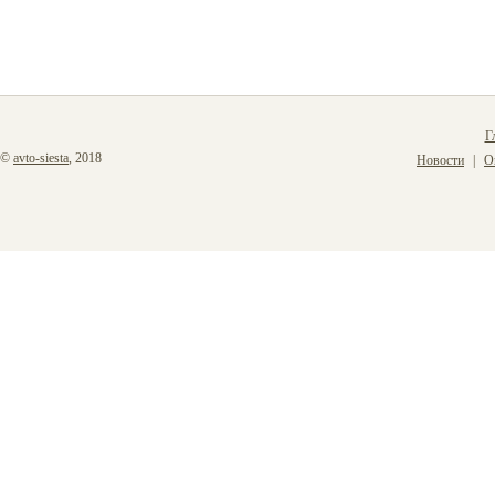
Г
©
avto-siesta
, 2018
Новости
О
|