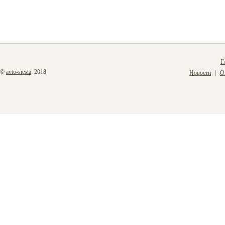
Г
©
avto-siesta
, 2018
Новости
О
|