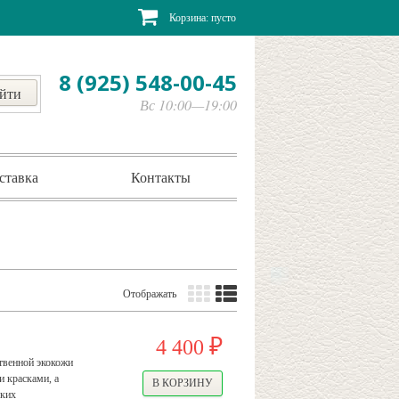
Корзина:
пусто
8 (925) 548-00-45
Вс 10:00—19:00
ставка
Контакты
Отображать
4 400
₽
твенной экокожи
и красками, а
ских