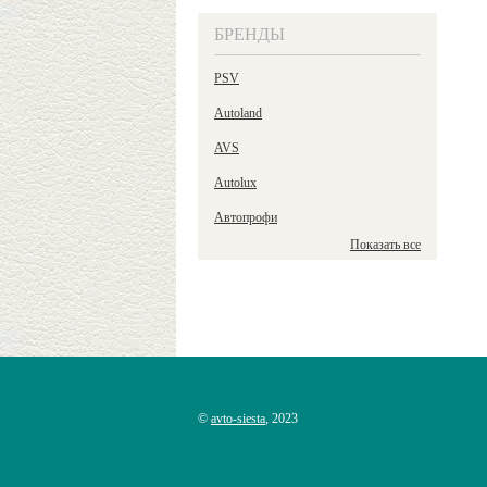
БРЕНДЫ
PSV
Autoland
AVS
Autolux
Автопрофи
Показать все
©
avto-siesta
, 2023