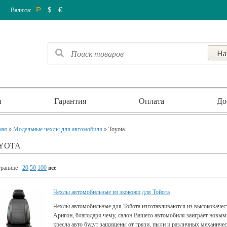
$
€
Валюта:
Р
и
Гарантия
Оплата
До
ная
»
Модельные чехлы для автомобиля
» Toyota
YOTA
транице
20
50
100
все
Чехлы автомобильные из экокожи для Тойота
Чехлы автомобильные для Тойота изготавливаются из высококачес
Аригон, благодаря чему, салон Вашего автомобиля заиграет новым
кресла авто будут защищены от грязи, пыли и различных механиче