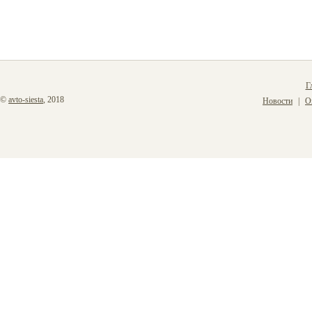
Г
©
avto-siesta
, 2018
Новости
О
|