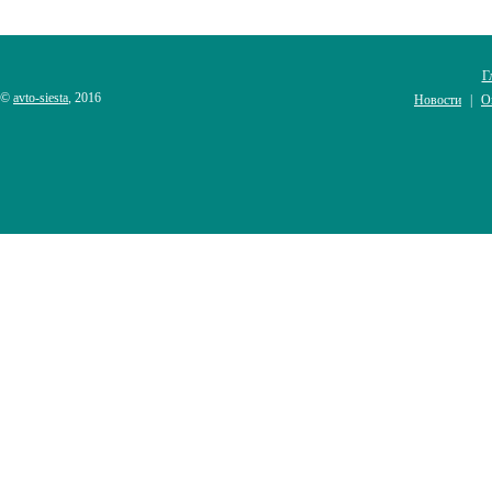
Г
©
avto-siesta
, 2016
Новости
О
|