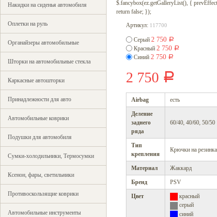
$.fancybox(ez.getGalleryList(), { prevEffect : 
Накидки на сиденья автомобиля
return false; });
Оплетки на руль
Артикул:
117700
2 750
Серый
Р
Органайзеры автомобильные
2 750
Красный
Р
2 750
Синий
Р
Шторки на автомобильные стекла
2 750
Р
Каркасные автошторки
Принадлежности для авто
Airbag
есть
Деление
Автомобильные коврики
заднего
60/40, 40/60, 50/50
ряда
Подушки для автомобиля
Тип
Крючки на резинк
крепления
Сумки-холодильники, Термосумки
Материал
Жаккард
Ксенон, фары, светильники
Бренд
PSV
Противоскользящие коврики
Цвет
красный
серый
Автомобильные инструменты
синий