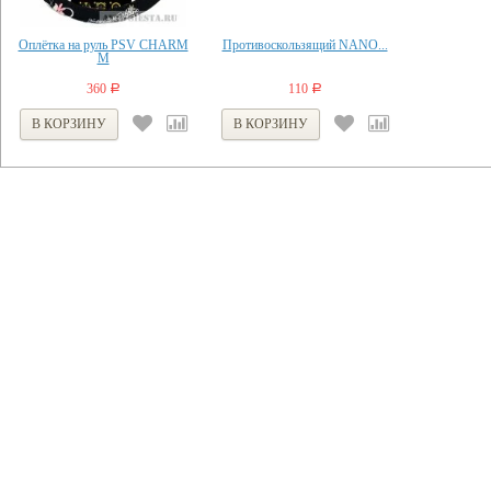
Оплётка на руль PSV CHARM
Противоскользящий NANO...
M
360
110
Р
Р