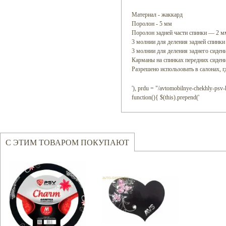
Материал - жаккард
Поролон - 5 мм
Поролон задней части спинки — 2 м
3 молнии для деления задней спинки
3 молнии для деления заднего сиден
Карманы на спинках передних сиден
Разрешено использовать в салонах, г
'), prdu = "/avtomobilnye-chekhly-psv-k
function(){ $(this).prepend('
С ЭТИМ ТОВАРОМ ПОКУПАЮТ