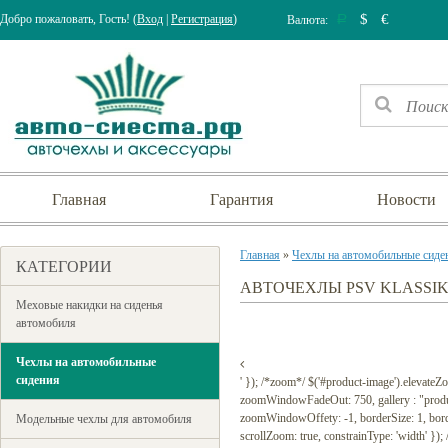
$
€
Добро пожаловать, Гость! (
Вход
|
Регистрация
)
Валюта:
Р
Главная
Гарантия
Новости
Главная
»
Чехлы на автомобильные сиде
КАТЕГОРИИ
АВТОЧЕХЛЫ PSV KLASSI
Меховые накидки на сиденья
автомобиля
Чехлы на автомобильные
сидения
' }); /*zoom*/ $('#product-image').elevat
zoomWindowFadeOut: 750, gallery : "prod
zoomWindowOffety: -1, borderSize: 1, borderCo
Модельные чехлы для автомобиля
scrollZoom: true, constrainType: 'width' });