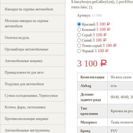
$.fancybox(ez.getGalleryList(), { prevEffect : 
return false; });
Накидки на сиденья автомобиля
Артикул:
117081
Меховые накидки на сиденья
3 100
Красный
Р
автомобиля
3 100
Бежевый
Р
3 100
Серый
Р
Оплетки на руль
3 100
Синий
Р
3 100
Темно-серый
Р
Органайзеры автомобильные
3 100
Черный
Р
3 100
Автомобильные коврики
Р
Принадлежности для авто
Комплектация
На весь салон
Подушки для автомобиля
Airbag
есть
Деление
Сумки-холодильники, Термосумки
60/40, 40/60, 5
заднего ряда
Ксенон, фары, светильники
Тип
Крючки на рез
крепления
Противоскользящие коврики
Материал
Ткань полиэст
Автомобильные инструменты
Бренд
PSV