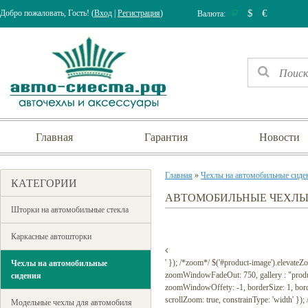
$
€
Добро пожаловать, Гость! (
Вход
|
Регистрация
)
Валюта:
Р
Главная
Гарантия
Новости
Главная
»
Чехлы на автомобильные сиде
КАТЕГОРИИ
АВТОМОБИЛЬНЫЕ ЧЕХЛЫ 
Шторки на автомобильные стекла
Каркасные автошторки
' }); /*zoom*/ $('#product-image').elevat
Чехлы на автомобильные
zoomWindowFadeOut: 750, gallery : "prod
сидения
zoomWindowOffety: -1, borderSize: 1, borderCo
scrollZoom: true, constrainType: 'width' });
Модельные чехлы для автомобиля