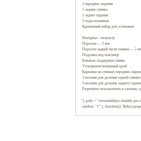
2 передних сидения
1 задняя спинка
1 заднее сидение
5 подголовников
Крепежный набор для установки
Материал - полиэстр
Поролон — 5 мм
Поролон задней части спинки — 2 м
Подушка под поясницу
Боковые поддержки спины
Усовершенствованный крой
Карманы на спинках передних сиден
3 молнии для деления задней спинки
3 молнии для деления заднего сиден
Разрешено использовать в салонах, г
'), prdu = "/avtomobilnye-chekhly-psv-t
random: "1" }, function(){ $(this).prep