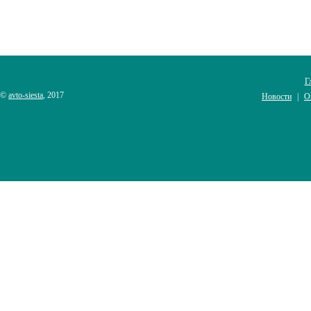
Г
©
avto-siesta
, 2017
Новости
О
|