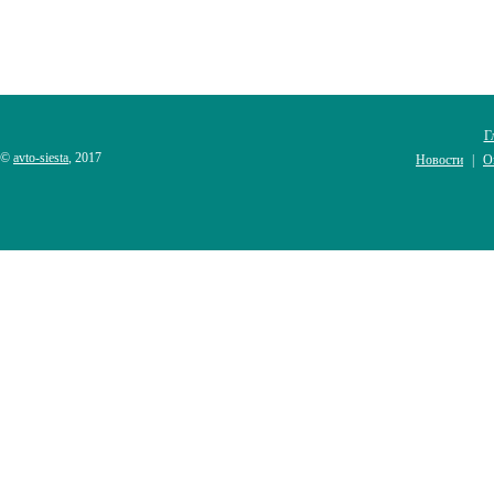
Г
©
avto-siesta
, 2017
Новости
О
|