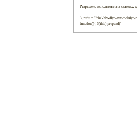
Разрешено использовать в салонах, г
'), prdu = "/chekhly-dlya-avtomobilya-ps
function(){ $(this).prepend('