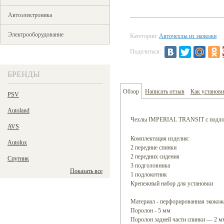
Автоэлектроника
Электрооборудование
Категории:
Авточехлы из экокожи
Поделиться:
БРЕНДЫ
Обзор
Написать отзыв
Как устано
PSV
Autoland
Чехлы IMPERIAL TRANSIT с подло
AVS
Комплектация изделия:
Autolux
2 передние спинки
2 передних сидения
Спутник
3 подголовника
Показать все
1 подлокотник
Крепежный набор для установки
Материал - перфорированная экокож
Поролон - 5 мм
Поролон задней части спинки — 2 м