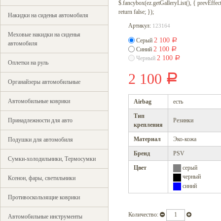
$.fancybox(ez.getGalleryList(), { prevEffect : 
return false; });
Накидки на сиденья автомобиля
Артикул:
123164
Меховые накидки на сиденья
2 100
Серый
Р
автомобиля
2 100
Синий
Р
2 100
Черный
Р
Оплетки на руль
2 100
Р
Органайзеры автомобильные
Автомобильные коврики
Airbag
есть
Тип
Принадлежности для авто
Резинки
крепления
Материал
Эко-кожа
Подушки для автомобиля
Бренд
PSV
Сумки-холодильники, Термосумки
Цвет
серый
черный
Ксенон, фары, светильники
синий
Противоскользящие коврики
Количество:
Автомобильные инструменты