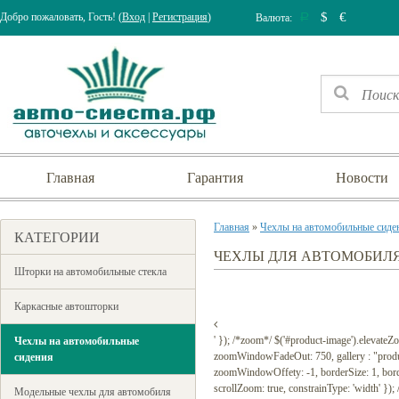
$
€
Добро пожаловать, Гость! (
Вход
|
Регистрация
)
Валюта:
Р
Главная
Гарантия
Новости
Главная
»
Чехлы на автомобильные сиде
КАТЕГОРИИ
ЧЕХЛЫ ДЛЯ АВТОМОБИЛЯ 
Шторки на автомобильные стекла
Каркасные автошторки
' }); /*zoom*/ $('#product-image').elevat
Чехлы на автомобильные
zoomWindowFadeOut: 750, gallery : "prod
сидения
zoomWindowOffety: -1, borderSize: 1, borderCo
scrollZoom: true, constrainType: 'width' });
Модельные чехлы для автомобиля