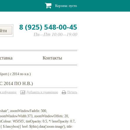
Корзина:
пусто
8 (925) 548-00-45
Пн—Пт 10:00—19:00
ставка
Контакты
ort ( с 2014 по н.в.)
2014 ПО Н.В.)
в избранное
Добавить к сравнению
Печать
rosshair", zoomWindowFadeIn: 500,
", zoomWindowWidth:373, zoomWindowOffetx: 20,
Colour: '#f5f5f5', tintOpacity: 0.5, */ lensOpacity: 0.7,
 $.fancybox({ href: $(this).data('zoom-image'), title: