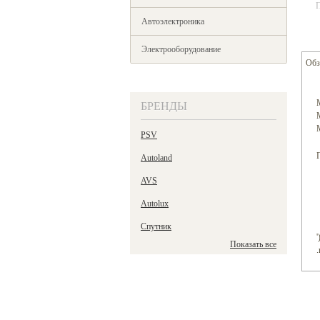
П
Автоэлектроника
Электрооборудование
Обз
БРЕНДЫ
PSV
Autoland
AVS
Autolux
Спутник
'
Показать все
.