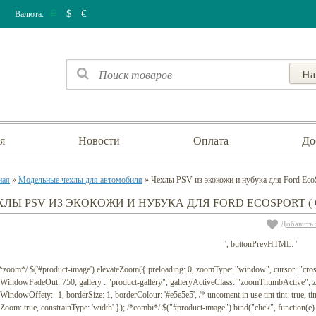
$
€
Валюта:
Р
я
Новости
Оплата
До
ная
»
Модельные чехлы для автомобиля
» Чехлы PSV из экокожи и нубука для Ford EcoSp
ХЛЫ PSV ИЗ ЭКОКОЖИ И НУБУКА ДЛЯ FORD ECOSPORT ( С 
Добавить 
', buttonPrevHTML: '
 /*zoom*/ $('#product-image').elevateZoom({ preloading: 0, zoomType: "window", cursor: "c
WindowFadeOut: 750, gallery : "product-gallery", galleryActiveClass: "zoomThumbActive
indowOffety: -1, borderSize: 1, borderColour: '#e5e5e5', /* uncoment in use tint tint: true, tint
lZoom: true, constrainType: 'width' }); /*combi*/ $("#product-image").bind("click", function(e) {