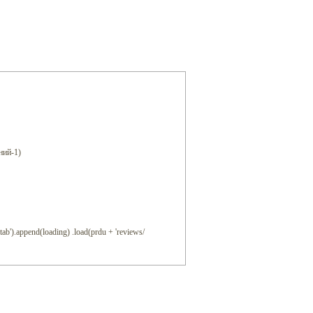
ний-1)
tab').append(loading) .load(prdu + 'reviews/