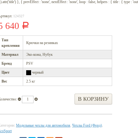
).attr('title') }, { prevEffect : 'none', nextEffect : 'none', loop : false, helpers : { title : { type : '
Артикул:
124327
5 640
Р
Тип
Крючки на резинках
крепления
Материал
Эко-кожа, Нубук
Бренд
PSV
Цвет
черный
Вес
2.5 кг
оличество:
атегории:
Модельные чехлы для автомобиля
,
Чехлы Ford (Форд)
,
coSport