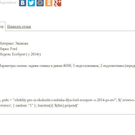
оделиться:
ор
Написать отзыв
Материал: Экокожа
Марка: Ford
Модель: EcoSport ( c 2014г)
Параметры салона: задняя спинка и диван 40/60, 5 подголовников; 2 подлокотника (перед
), prdu = "/chekhly-psv-iz-ekokozhi-i-nubuka-dlya-ford-ecosport--s-2014-po-nv/"; $('.reviews-
reviews', { random: "1" }, function(){ $(this).prepend('