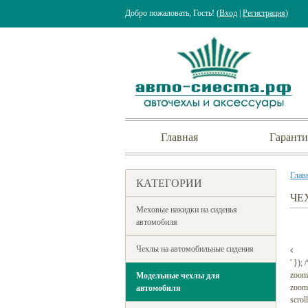
Добро пожаловать, Гость! (
Вход
|
Регистрация
)
Главная
Гаранти
Глав
КАТЕГОРИИ
ЧЕ
Меховые накидки на сиденья
автомобиля
Чехлы на автомобильные сидения
' });
zoom
Модельные чехлы для
zoomW
автомобиля
scrol