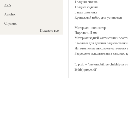
1 задняя спинка
AVS
1 заднее сидение
3 подголовника
Autolux
Крепежный набор для установки
Спутник
Материал - полиэстер
Показать все
Поролон - 5 мм
Материал задней части спинки эласт
3 молнии для деления задней спинки
Изготовлен из высококачественных 
Разрешено использовать в салонах, г
'), prdu = "/avtomobilnye-chekhly-psv-sp
$(this).prepend('