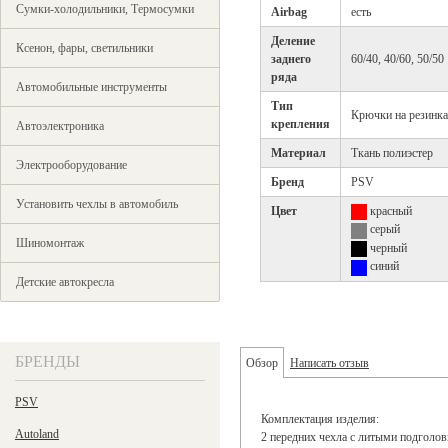
Сумки-холодильники, Термосумки
Airbag
есть
Деление
Ксенон, фары, светильники
заднего
60/40, 40/60, 50/50
ряда
Автомобильные инструменты
Тип
Крючки на резинк
крепления
Автоэлектроника
Материал
Ткань полиэстер
Электрооборудование
Бренд
PSV
Установить чехлы в автомобиль
Цвет
красный
серый
Шиномонтаж
черный
синий
Детские автокресла
БРЕНДЫ
Обзор
Написать отзыв
PSV
Комплектация изделия:
Autoland
2 передних чехла с литыми подголо