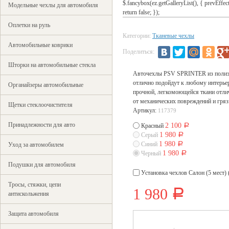
$.fancybox(ez.getGalleryList(), { prevEffect : 
Модельные чехлы для автомобиля
return false; });
Оплетки на руль
Категории:
Тканевые чехлы
Автомобильные коврики
Поделиться:
Шторки на автомобильные стекла
Авточехлы PSV SPRINTER из полиэс
отлично подойдут к любому интерьер
Органайзеры автомобильные
прочной, легкомоющейся ткани отлич
от механических повреждений и гряз
Щетки стеклоочистителя
Артикул:
117379
Принадлежности для авто
2 100
Красный
Р
1 980
Серый
Р
1 980
Синий
Р
Уход за автомобилем
1 980
Черный
Р
Подушки для автомобиля
Установка чехлов Салон (5 мест) 
Тросы, стяжки, цепи
1 980
Р
антискольжения
Защита автомобиля