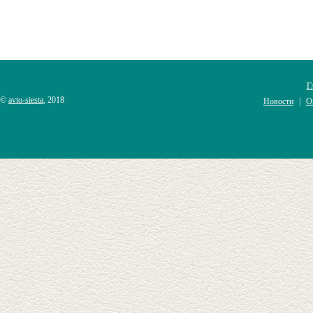
Г
©
avto-siesta
, 2018
Новости
О
|