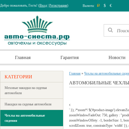
$
€
Добро пожаловать, Гость! (
Вход
|
Регистрация
)
Валюта:
Р
Главная
Гарантия
Новости
Главная
»
Чехлы на автомобильные сиде
КАТЕГОРИИ
АВТОМОБИЛЬНЫЕ ЧЕХЛЫ 
Меховые накидки на сиденья
автомобиля
Накидки на сиденья автомобиля
' }); /*zoom*/ $('#product-image').elevat
zoomWindowFadeOut: 750, gallery : "prod
Чехлы на автомобильные
zoomWindowOffety: -1, borderSize: 1, borderCo
сидения
scrollZoom: true, constrainType: 'width' });