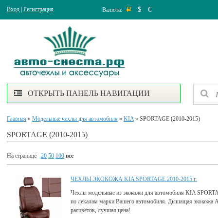
$
€
Вход
|
Регистрация
Валюта:
Р
ОТКРЫТЬ ПАНЕЛЬ НАВИГАЦИИ
Главная
»
Модельные чехлы для автомобиля
»
KIA
» SPORTAGE (2010-2015)
SPORTAGE (2010-2015)
На странице
20
50
100
все
ЧЕХЛЫ ЭКОКОЖА KIA SPORTAGE 2010-2015 г.
Чехлы модельные из экокожи для автомобиля KIA SPORTA
по лекалам марки Вашего автомобиля. Дышащая экокожа 
расцветок, лучшая цена!