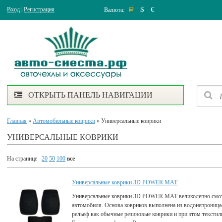
$
€
Вход
|
Регистрация
Валюта:
Р
ОТКРЫТЬ ПАНЕЛЬ НАВИГАЦИИ
Главная
»
Автомобильные коврики
» Универсальные коврики
УНИВЕРСАЛЬНЫЕ КОВРИКИ
На странице
20
50
100
все
Универсальные коврики 3D POWER MAT
Универсальные коврики 3D POWER MAT великолепно смот
автомобиля. Основа ковриков выполнена из водонепрониц
рельеф как обычные резиновые коврики и при этом текстил