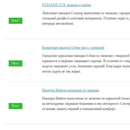
STALKER LUX экокожа и замша
Люксовые накидки Сталкер выполнены из экокожи, середин
стильный дизайн и сочетание материалов. Отлично сидят и
New!
интерьер автомобиля.
Каркасные накидки Urban твид с экокожей
Городские каркасные накидки Urban из экокожи с твидовой 
одеваются и надёжно защищают сиденья. В отличии от стан
New!
модель закрывает углы, боковины сидений. Благодаря ткане
летом сидеть не так жарко.
Накидки Balaton каркасные из экокожи
Накидки Balaton выполнены из экокожи по каркасной техно
на автосиденья закрывая боковины и низ автокресел. Смот
New!
отличная защита сидений и повышенный комфорт.