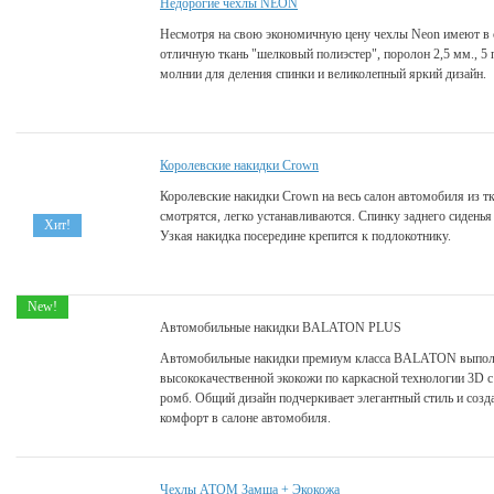
Недорогие чехлы NEON
Несмотря на свою экономичную цену чехлы Neon имеют в 
отличную ткань "шелковый полиэстер", поролон 2,5 мм., 5 
молнии для деления спинки и великолепный яркий дизайн.
Королевские накидки Crown
Королевские накидки Crown на весь салон автомобиля из т
смотрятся, легко устанавливаются. Спинку заднего сидень
Хит!
Узкая накидка посередине крепится к подлокотнику.
New!
Автомобильные накидки BALATON PLUS
Автомобильные накидки премиум класса BALATON выпол
высококачественной экокожи по каркасной технологии 3D с
ромб. Общий дизайн подчеркивает элегантный стиль и созд
комфорт в салоне автомобиля.
Чехлы АТОМ Замша + Экокожа