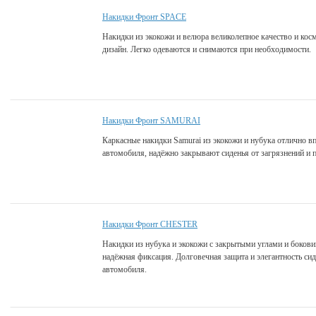
Накидки Фронт SPACE
Накидки из экокожи и велюра великолепное качество и ко
дизайн. Легко одеваются и снимаются при необходимости.
Накидки Фронт SAMURAI
Каркасные накидки Samurai из экокожи и нубука отлично в
автомобиля, надёжно закрывают сиденья от загрязнений и п
Накидки Фронт CHESTER
Накидки из нубука и экокожи с закрытыми углами и бокови
надёжная фиксация. Долговечная защита и элегантность си
автомобиля.