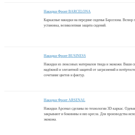
Накидки Фронт BARCELONA
Каркасные накидки на передние сиденья Барселона. Велюр 
установка, великолепная защита сидений.
Накидки Фронт BUSINESS
Накидки из люксовых материалов твида и экокожи. Ваши с
надёжной и элегантной защитой от загрязнений и потёртост
сочетание цветов и фактур.
Накидки Фронт ARSENAL
Накидки Арсенал сделаны по технологии 3D-каркас. Одева
закрывают и боковины и низ кресла. Для производства исп
экокожа.