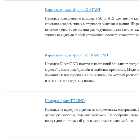
Каркасные чехлы фронт 5D START
Накидки повышенного комфорта 5D START сделаны по кар
сочетании современных материалов экокожи и замши. Широ
высокое качество не оставит равнодушным даже самого ис
такими накидками любой автомобиль сможет похвастать эл
Каркасные чехлы фронт 5D DIAMOND
Накидки DIAMOND поистине настоящий бриллиант среди 
сидений. Лаконичный дизайн и надёжная прочность. Модель
боковины и низ сидений, а ещё и спинку на которой распол
и не сползают, сидят как влитые.
Накидки Фронт TORINO
Накидки на передние сиденья из современных материалов. 
дышащего капрона, отделана экокожей. Разнообразие цвета
внесут дополнительный уют в салон вашего автомобиля.