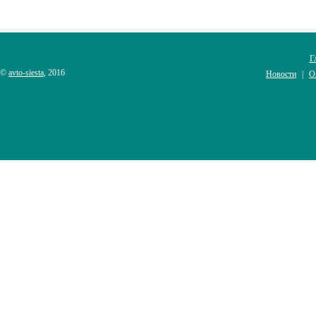
Г
©
avto-siesta
, 2016
Новости
О
|