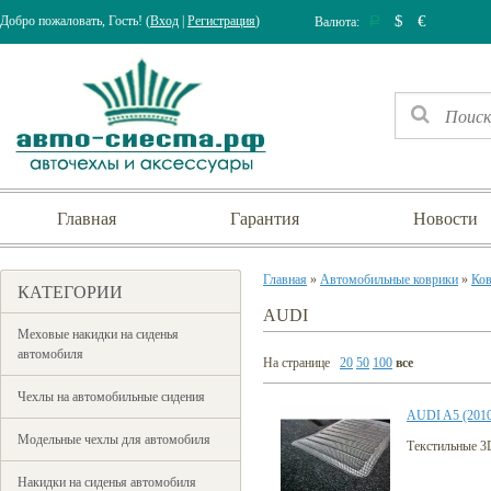
$
€
Добро пожаловать, Гость! (
Вход
|
Регистрация
)
Валюта:
Р
Главная
Гарантия
Новости
Главная
»
Автомобильные коврики
»
Ков
КАТЕГОРИИ
AUDI
Меховые накидки на сиденья
автомобиля
На странице
20
50
100
все
Чехлы на автомобильные сидения
AUDI A5 (2010
Модельные чехлы для автомобиля
Текстильные 3
Накидки на сиденья автомобиля