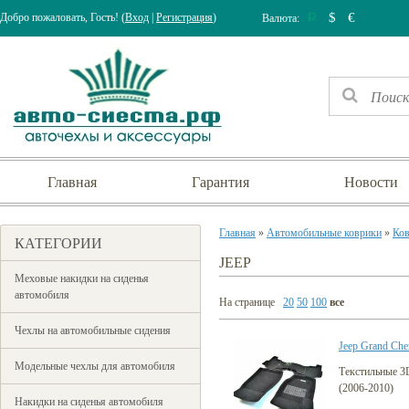
$
€
Добро пожаловать, Гость! (
Вход
|
Регистрация
)
Валюта:
Р
Главная
Гарантия
Новости
Главная
»
Автомобильные коврики
»
Ков
КАТЕГОРИИ
JEEP
Меховые накидки на сиденья
автомобиля
На странице
20
50
100
все
Чехлы на автомобильные сидения
Jeep Grand Che
Модельные чехлы для автомобиля
Текстильные 3
(2006-2010)
Накидки на сиденья автомобиля