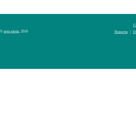
Г
©
avto-siesta
, 2016
Новости
О
|