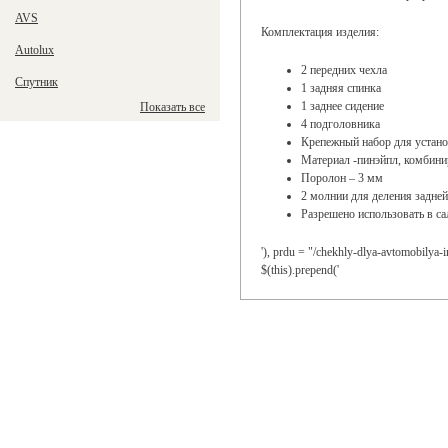
AVS
Комплектация изделия:
Autolux
2 передних чехла
Спутник
1 задняя спинка
1 заднее сидение
Показать все
4 подголовника
Крепежный набор для устан
Материал -пинэйпл, комбини
Поролон – 3 мм
2 молнии для деления задней
Разрешено использовать в са
'), prdu = "/chekhly-dlya-avtomobilya-in
$(this).prepend('