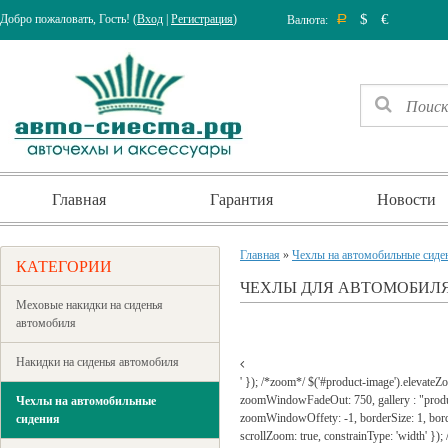
$
€
Добро пожаловать, Гость! (
Вход
|
Регистрация
)
Валюта:
Р
Главная
Гарантия
Новости
Главная
»
Чехлы на автомобильные сиде
КАТЕГОРИИ
ЧЕХЛЫ ДЛЯ АВТОМОБИЛЯ
Меховые накидки на сиденья
автомобиля
Накидки на сиденья автомобиля
' }); /*zoom*/ $('#product-image').elevat
zoomWindowFadeOut: 750, gallery : "prod
Чехлы на автомобильные
zoomWindowOffety: -1, borderSize: 1, borderCo
сидения
scrollZoom: true, constrainType: 'width' });