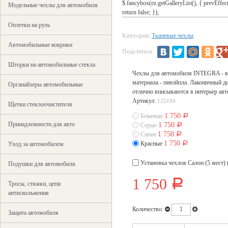
$.fancybox(ez.getGalleryList(), { prevEffect : 
Модельные чехлы для автомобиля
return false; });
Оплетки на руль
Категории:
Тканевые чехлы
Автомобильные коврики
Поделиться:
Шторки на автомобильные стекла
Чехлы для автомобиля INTEGRA - вы
материала - пинэйпла. Лаконичный д
Органайзеры автомобильные
отлично вписываются в интерьер ав
Артикул:
125194
Щетки стеклоочистителя
1 750
Бежевые
Р
Принадлежности для авто
1 750
Серые
Р
1 750
Синие
Р
1 750
Красные
Р
Уход за автомобилем
Установка чехлов Салон (5 мест) 
Подушки для автомобиля
1 750
Р
Тросы, стяжки, цепи
антискольжения
Количество:
Защита автомобиля