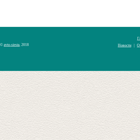
Г
©
avto-siesta
, 2018
Новости
О
|