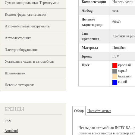
Комплектация
На весь салон
Сумки-холодильники, Термосумки
Airbag
есть
Ксенон, фары, светильники
Деление
60/40
заднего ряда
Автомобильные инструменты
Тип
Крючки на рез
Автоэлектроника
крепления
Материал
Пинэйпл
Электрооборудование
Бренд
PSV
Установить чехлы в автомобиль
Цвет
красный
серый
Шиномонтаж
бежевый
синий
Детские автокресла
БРЕНДЫ
Обзор
Написать отзыв
PSV
Чехлы для автомобиля INTEGRA - вы
Autoland
отлично вписываются в интерьер ав