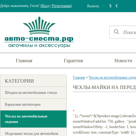
$
€
Добро пожаловать, Гость! (
Вход
|
Регистрация
)
Валюта:
Р
Главная
Гарантия
Новости
Главная
»
Чехлы на автомобильные сиде
КАТЕГОРИИ
ЧЕХЛЫ-МАЙКИ НА ПЕРЕД
Шторки на автомобильные стекла
Каркасные автошторки
' }); /*zoom*/ $('#product-image').elevat
Чехлы на автомобильные
zoomWindowFadeOut: 750, gallery : "prod
сидения
zoomWindowOffety: -1, borderSize: 1, borderCo
scrollZoom: true, constrainType: 'width' });
Модельные чехлы для автомобиля