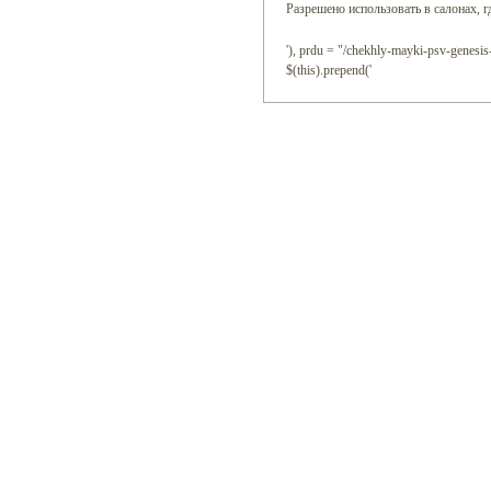
Разрешено использовать в салонах, г
'), prdu = "/chekhly-mayki-psv-genesis-
$(this).prepend('