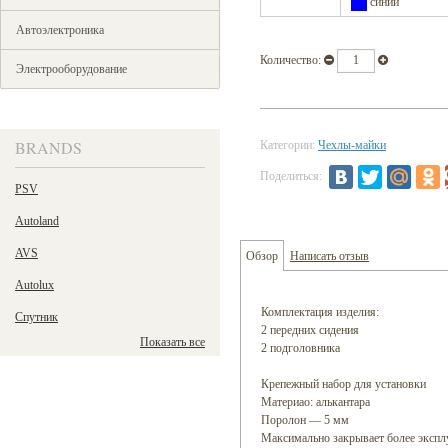
синий
Автоэлектроника
Количество:
Электрооборудование
BRANDS
Категории:
Чехлы-майки
Поделиться:
PSV
Autoland
AVS
Обзор
Написать отзыв
Autolux
Комплектация изделия:
Спутник
2 передних сидения
Показать все
2 подголовника
Крепежный набор для установки
Материао: алькантара
Поролон — 5 мм
Максимально закрывает более экспл