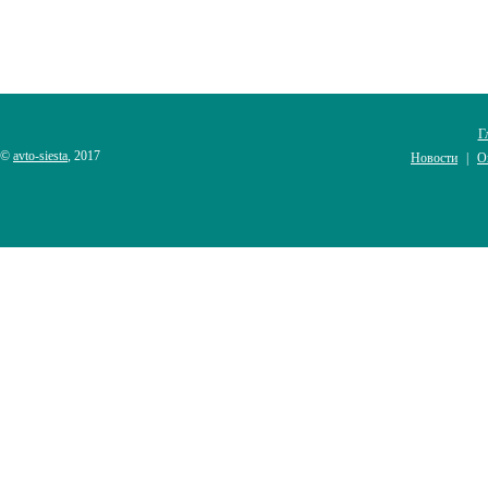
Г
©
avto-siesta
, 2017
Новости
О
|