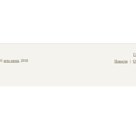
Г
©
avto-siesta
, 2018
Новости
О
|