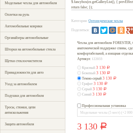
$.fancybox(ez.getGalleryList(), { prevEffect : 
Модельные чехлы для автомобиля
return false; });
Оплетки на руль
Категории:
Ортопедические чехлы
Автомобильные коврики
Поделиться:
Органайзеры автомобильные
Чехлы для автомобиля FORESTER, б
анатомической поддержке спины, сд
Шторки на автомобильные стекла
комфортабельной, а изящная отделка
Артикул:
122033
Щетки стеклоочистителя
3 130
Красный
Р
Принадлежности для авто
3 130
Бежевый
Р
3 130
Темно-серый
Р
3 130
Графит
Р
Уход за автомобилем
3 130
Серый
Р
3 130
Синий
Р
Подушки для автомобиля
Профессиональная установка
Тросы, стяжки, цепи
антискольжения
3 130
Защита автомобиля
Р