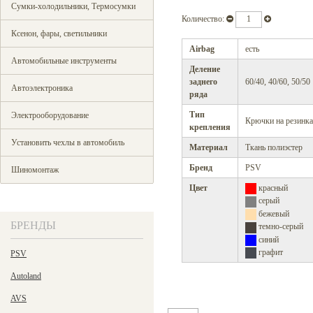
Сумки-холодильники, Термосумки
Количество:
Ксенон, фары, светильники
Airbag
есть
Автомобильные инструменты
Деление
заднего
60/40, 40/60, 50/50
Автоэлектроника
ряда
Тип
Электрооборудование
Крючки на резинк
крепления
Установить чехлы в автомобиль
Материал
Ткань полиэстер
Бренд
PSV
Шиномонтаж
Цвет
красный
серый
бежевый
БРЕНДЫ
темно-серый
синий
графит
PSV
Autoland
AVS