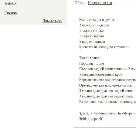
Обзор
Написать отзыв
Autolux
Спутник
Комплектация изделия:
Показать все
2 передних сидения
1 задняя спинка
1 заднее сидение
5 подголовников
Крепежный набор для установки
Ткань: велюр
Поролон – 5 мм
Поролон задней части спинки – 2 мм
Усовершенствованный крой
Карманы на спинках передних сиден
Ортопедическая поддержка спины
3 молнии для деления задней спинки
3 молнии для деления заднего ряда
Разрешено использовать в салонах, г
'), prdu = "/avtomobilnye-chekhly-psv-fo
$(this).prepend('