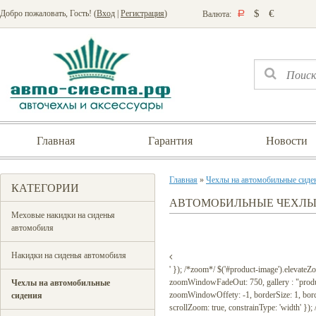
$
€
Добро пожаловать, Гость! (
Вход
|
Регистрация
)
Валюта:
Р
Главная
Гарантия
Новости
Главная
»
Чехлы на автомобильные сиде
КАТЕГОРИИ
АВТОМОБИЛЬНЫЕ ЧЕХЛЫ 
Меховые накидки на сиденья
автомобиля
Накидки на сиденья автомобиля
' }); /*zoom*/ $('#product-image').elevat
zoomWindowFadeOut: 750, gallery : "prod
Чехлы на автомобильные
zoomWindowOffety: -1, borderSize: 1, borderCo
сидения
scrollZoom: true, constrainType: 'width' });