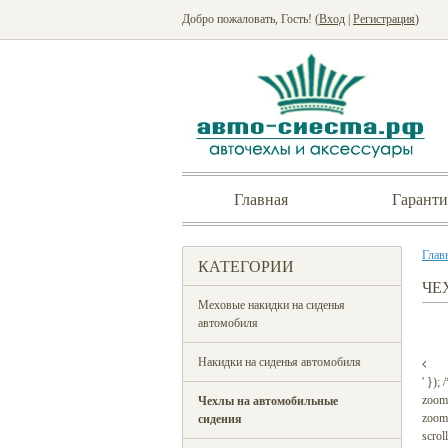
Добро пожаловать, Гость! (
Вход
|
Регистрация
)
Главная
Гаранти
Глав
КАТЕГОРИИ
ЧЕ
Меховые накидки на сиденья
автомобиля
Накидки на сиденья автомобиля
' });
zoom
Чехлы на автомобильные
zoomW
сидения
scrol