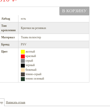
Airbag
есть
Тип
Крючки на резинках
крепления
Материал
Ткань полиэстер
Бренд
PSV
Цвет
желтый
красный
серый
черный
бежевый
темно-серый
темно-зеленый
ор
Написать отзыв