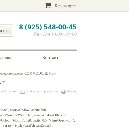
Корзина:
пусто
8 (925) 548-00-45
Пн—Пт 10:00—19:00
ставка
Контакты
 передние сиденья COMMODORE Front
NT
в избранное
Добавить к сравнению
Печать
rosshair", zoomWindowFadeIn: 500,
", zoomWindowWidth:373, zoomWindowOffetx: 20,
Colour: '#f5f5f5', tintOpacity: 0.5, */ lensOpacity: 0.7,
{ var ez = $(this).data('elevateZoom');