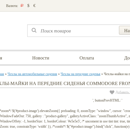
$
€
Валюта:
Р
я
Новости
Оплата
До
ная
»
Чехлы на автомобильные сидения
»
Чехлы на передние сиденья
» Чехлы-майки на
ХЛЫ-МАЙКИ НА ПЕРЕДНИЕ СИДЕНЬЯ COMMODORE FRO
Добавить 
', buttonPrevHTML: '
 /*zoom*/ $('#product-image').elevateZoom({ preloading: 0, zoomType: "window", cursor: "c
WindowFadeOut: 750, gallery : "product-gallery", galleryActiveClass: "zoomThumbActive
indowOffety: -1, borderSize: 1, borderColour: '#e5e5e5', /* uncoment in use tint tint: true, tint
lZoom: true, constrainType: 'width' }); /*combi*/ $("#product-image").bind("click", function(e) 