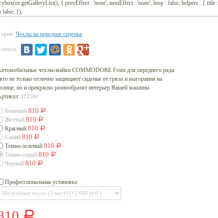
cybox(ez.getGalleryList(), { prevEffect : 'none', nextEffect : 'none', loop : false, helpers : { title :
 false; });
гории:
Чехлы на передние сиденья
литься:
Автомобильные чехлы-майки COMMODORE Front для переднего ряда
вто не только отлично защищают сиденья от грязи и выгорания на
олнце, но и прекрасно разнообразят интерьер Вашей машины
Артикул:
112500
810
Бежевый
Р
810
Желтый
Р
810
Красный
Р
810
Синий
Р
810
Темно-зеленый
Р
810
Темно-серый
Р
810
Черный
Р
Профессиональная установка
810
Р