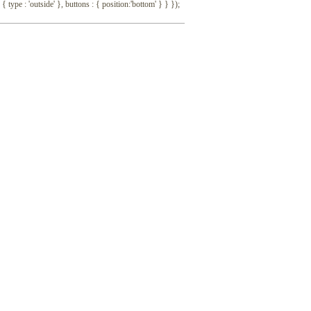
 { type : 'outside' }, buttons : { position:'bottom' } } });