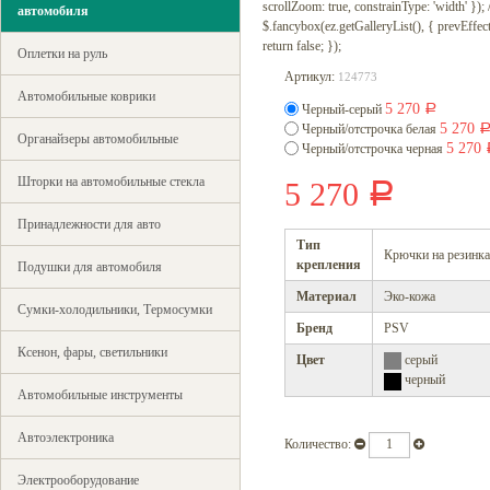
scrollZoom: true, constrainType: 'width' });
автомобиля
$.fancybox(ez.getGalleryList(), { prevEffect : 
return false; });
Оплетки на руль
Артикул:
124773
Автомобильные коврики
5 270
Черный-серый
Р
5 270
Черный/отстрочка белая
Органайзеры автомобильные
5 270
Черный/отстрочка черная
Шторки на автомобильные стекла
5 270
Р
Принадлежности для авто
Тип
Крючки на резинк
крепления
Подушки для автомобиля
Материал
Эко-кожа
Сумки-холодильники, Термосумки
Бренд
PSV
Ксенон, фары, светильники
Цвет
серый
черный
Автомобильные инструменты
Автоэлектроника
Количество:
Электрооборудование