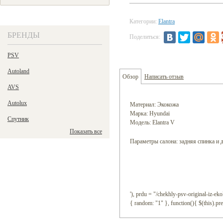
Категории:
Elantra
БРЕНДЫ
Поделиться:
PSV
Autoland
Обзор
Написать отзыв
AVS
Autolux
Материал: Экокожа
Марка: Hyundai
Спутник
Модель: Elantra V
Показать все
Параметры салона: задняя спинка и д
'), prdu = "/chekhly-psv-original-iz-ek
{ random: "1" }, function(){ $(this).pr