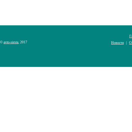
Г
©
avto-siesta
, 2017
Новости
О
|