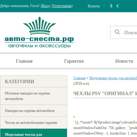
$
€
Добро пожаловать, Гость! (
Вход
|
Регистрация
)
Валюта:
Р
Главная
Гарантия
Новости
Главная
»
Модельные чехлы для автомо
КАТЕГОРИИ
(2010-н.в)
ЧЕХЛЫ PSV "ОРИГИНАЛ" И
Меховые накидки на сиденья
автомобиля
Накидки на сиденья автомобиля
' }); /*zoom*/ $('#product-image').elevat
Чехлы на автомобильные сидения
zoomWindowFadeOut: 750, gallery : "prod
zoomWindowOffety: -1, borderSize: 1, borderCo
Модельные чехлы для