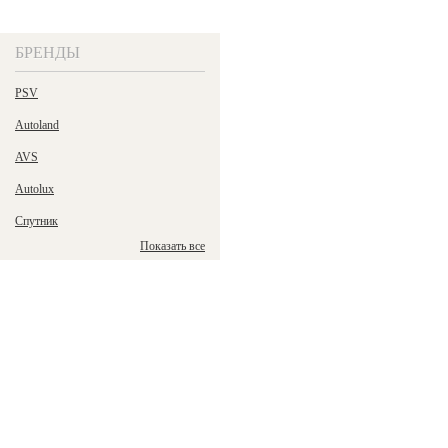
БРЕНДЫ
PSV
Autoland
AVS
Autolux
Спутник
Показать все