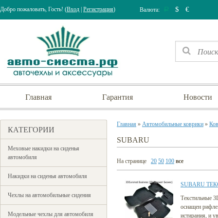
$
€
Добро пожаловать, Гость! (
Вход
|
Регистрация
)
Валюта:
Р
Главная
Гарантия
Новости
Главная
»
Автомобильные коврики
»
Ков
КАТЕГОРИИ
SUBARU
Меховые накидки на сиденья
автомобиля
На странице
20
50
100
все
Накидки на сиденья автомобиля
SUBARU ТЕК
Чехлы на автомобильные сидения
Текстильные 3
оснащен рифле
Модельные чехлы для автомобиля
истирания, и у