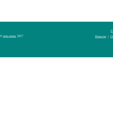
Г
©
avto-siesta
, 2017
Новости
О
|