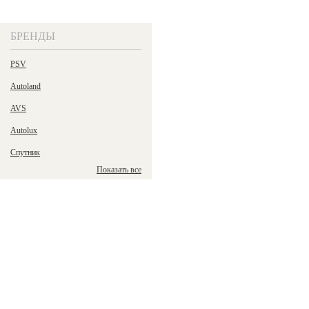
БРЕНДЫ
PSV
Autoland
AVS
Autolux
Спутник
Показать все