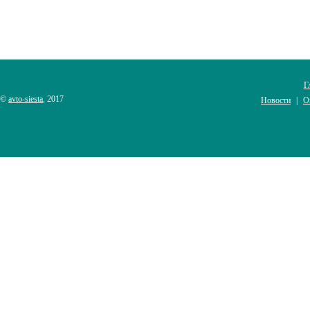
Г
©
avto-siesta
, 2017
Новости
О
|