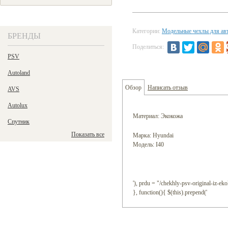
Категории:
Модельные чехлы для ав
БРЕНДЫ
Поделиться:
PSV
Autoland
Обзор
Написать отзыв
AVS
Autolux
Материал: Экокожа
Спутник
Показать все
Марка: Hyundai
Модель: I40
'), prdu = "/chekhly-psv-original-iz-ek
}, function(){ $(this).prepend('