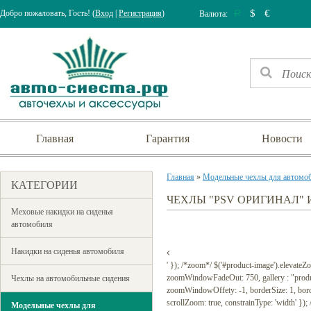
$
€
Добро пожаловать, Гость! (
Вход
|
Регистрация
)
Валюта:
Р
Главная
Гарантия
Новости
Главная
»
Модельные чехлы для автомо
КАТЕГОРИИ
ЧЕХЛЫ "PSV ОРИГИНАЛ" 
Меховые накидки на сиденья
автомобиля
Накидки на сиденья автомобиля
' }); /*zoom*/ $('#product-image').elevat
zoomWindowFadeOut: 750, gallery : "prod
Чехлы на автомобильные сидения
zoomWindowOffety: -1, borderSize: 1, borderCo
scrollZoom: true, constrainType: 'width' });
Модельные чехлы для