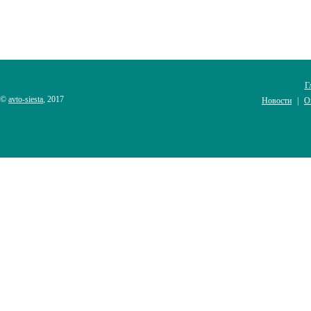
Г
©
avto-siesta
, 2017
Новости
О
|