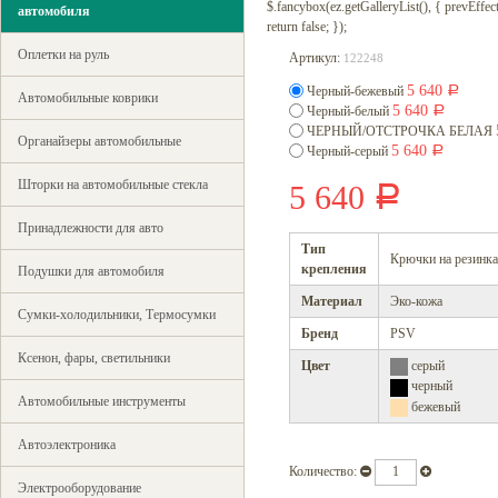
$.fancybox(ez.getGalleryList(), { prevEffect : 
автомобиля
return false; });
Оплетки на руль
Артикул:
122248
5 640
Черный-бежевый
Р
Автомобильные коврики
5 640
Черный-белый
Р
ЧЕРНЫЙ/ОТСТРОЧКА БЕЛАЯ
Органайзеры автомобильные
5 640
Черный-серый
Р
Шторки на автомобильные стекла
5 640
Р
Принадлежности для авто
Тип
Крючки на резинк
крепления
Подушки для автомобиля
Материал
Эко-кожа
Сумки-холодильники, Термосумки
Бренд
PSV
Ксенон, фары, светильники
Цвет
серый
черный
Автомобильные инструменты
бежевый
Автоэлектроника
Количество:
Электрооборудование