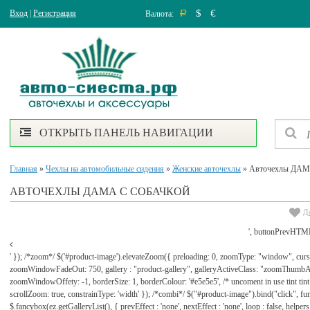
$
€
Вход
|
Регистрация
Валюта:
Р
ОТКРЫТЬ ПАНЕЛЬ НАВИГАЦИИ
Главная
»
Чехлы на автомобильные сидения
»
Женские авточехлы
» Авточехлы ДА
АВТОЧЕХЛЫ ДАМА С СОБАЧКОЙ
Д
', buttonPrevHTML
' }); /*zoom*/ $('#product-image').elevateZoom({ preloading: 0, zoomType: "window", cu
zoomWindowFadeOut: 750, gallery : "product-gallery", galleryActiveClass: "zoomThu
zoomWindowOffety: -1, borderSize: 1, borderColour: '#e5e5e5', /* uncoment in use tint tint: tr
scrollZoom: true, constrainType: 'width' }); /*combi*/ $("#product-image").bind("click", func
$.fancybox(ez.getGalleryList(), { prevEffect : 'none', nextEffect : 'none', loop : false, helpers : 