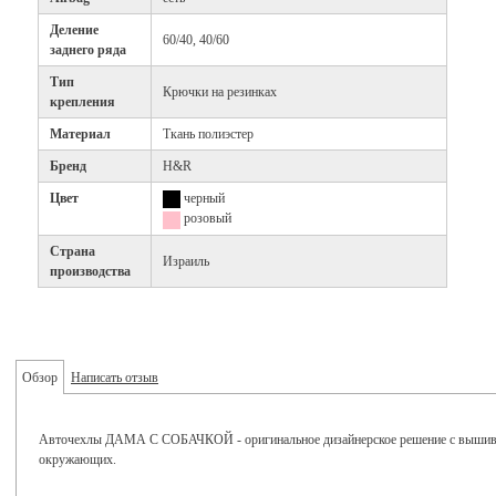
Деление
60/40, 40/60
заднего ряда
Тип
Крючки на резинках
крепления
Материал
Ткань полиэстер
Бренд
H&R
Цвет
черный
розовый
Страна
Израиль
производства
Обзор
Написать отзыв
Авточехлы ДАМА С СОБАЧКОЙ - оригинальное дизайнерское решение с вышивко
окружающих.