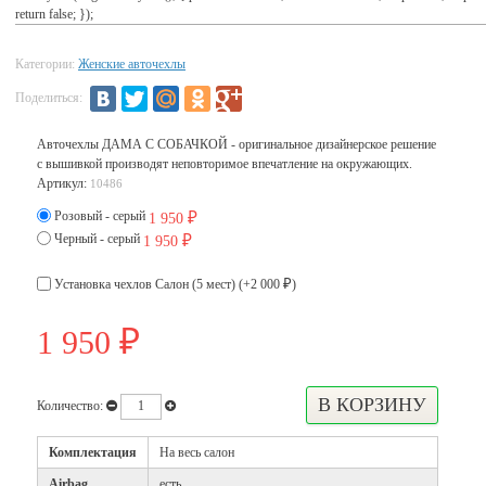
return false; });
Категории:
Женские авточехлы
Поделиться:
Авточехлы ДАМА С СОБАЧКОЙ - оригинальное дизайнерское решение
с вышивкой производят неповторимое впечатление на окружающих.
Артикул:
10486
Розовый - серый
1 950
₽
Черный - серый
1 950
₽
Установка чехлов Салон (5 мест) (+
2 000
)
₽
1 950
₽
Количество:
Комплектация
На весь салон
Airbag
есть