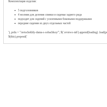
Комплектация изделия:
5 подголовников
4 молнии для деления спинки и сиденья заднего ряда
подходят для сидений с усиленными боковыми поддержками
передние сидения из двух отдельных частей
'), prdu = "/avtochekhly-dama-s-sobachkoy/"; $('.reviews-tab').append(loading) .load(pr
$(this).prepend('