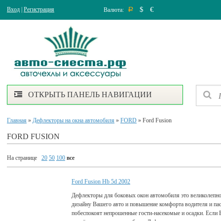
$
€
Вход
|
Регистрация
Валюта:
Р
ОТКРЫТЬ ПАНЕЛЬ НАВИГАЦИИ
Главная
»
Дефлекторы на окна автомобиля
»
FORD
» Ford Fusion
FORD FUSION
На странице
20
50
100
все
Ford Fusion Hb 5d 2002
Дефлекторы для боковых окон автомобиля это великолепно
дизайну Вашего авто и повышение комфорта водителя и па
побеспокоят непрошенные гости-насекомые и осадки. Если 