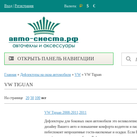
$
€
Вход
|
Регистрация
Валюта:
Р
ОТКРЫТЬ ПАНЕЛЬ НАВИГАЦИИ
Главная
»
Дефлекторы на окна автомобиля
»
VW
» VW Tiguan
VW TIGUAN
На странице
20
50
100
все
VW Tiguan 2008-2011;2011
Дефлекторы для боковых окон автомобиля это великолепно
дизайну Вашего авто и повышение комфорта водителя и па
побеспокоят непрошенные гости-насекомые и осадки. Если 