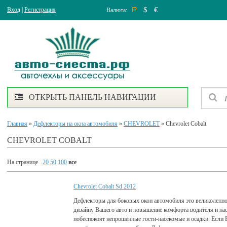
$
€
Вход
|
Регистрация
Валюта:
Р
ОТКРЫТЬ ПАНЕЛЬ НАВИГАЦИИ
Главная
»
Дефлекторы на окна автомобиля
»
CHEVROLET
» Chevrolet Cobalt
CHEVROLET COBALT
На странице
20
50
100
все
Chevrolet Cobalt Sd 2012
Дефлекторы для боковых окон автомобиля это великолепно
дизайну Вашего авто и повышение комфорта водителя и па
побеспокоят непрошенные гости-насекомые и осадки. Если 