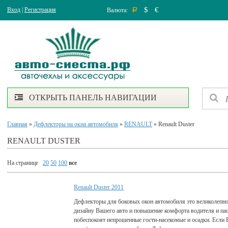
$
€
Вход
|
Регистрация
Валюта:
Р
ОТКРЫТЬ ПАНЕЛЬ НАВИГАЦИИ
Главная
»
Дефлекторы на окна автомобиля
»
RENAULT
» Renault Duster
RENAULT DUSTER
На странице
20
50
100
все
Renault Duster 2011
Дефлекторы для боковых окон автомобиля это великолепно
дизайну Вашего авто и повышение комфорта водителя и па
побеспокоят непрошенные гости-насекомые и осадки. Если 