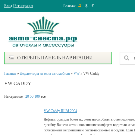
$
€
Вход
|
Регистрация
Валюта:
Р
ОТКРЫТЬ ПАНЕЛЬ НАВИГАЦИИ
Главная
»
Дефлекторы на окна автомобиля
»
VW
» VW Caddy
VW CADDY
На странице
20
50
100
все
VW Caddy III 2d 2004
Дефлекторы для боковых окон автомобиля это великолепно
дизайну Вашего авто и повышение комфорта водителя и па
побеспокоят непрошенные гости-насекомые и осадки. Если 