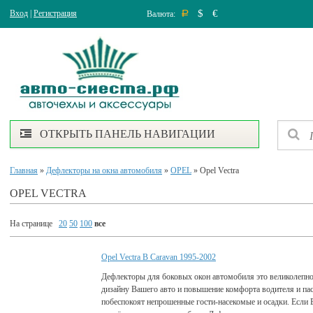
$
€
Вход
|
Регистрация
Валюта:
Р
ОТКРЫТЬ ПАНЕЛЬ НАВИГАЦИИ
Главная
»
Дефлекторы на окна автомобиля
»
OPEL
» Opel Vectra
OPEL VECTRA
На странице
20
50
100
все
Opel Vectra B Caravan 1995-2002
Дефлекторы для боковых окон автомобиля это великолепно
дизайну Вашего авто и повышение комфорта водителя и па
побеспокоят непрошенные гости-насекомые и осадки. Если 