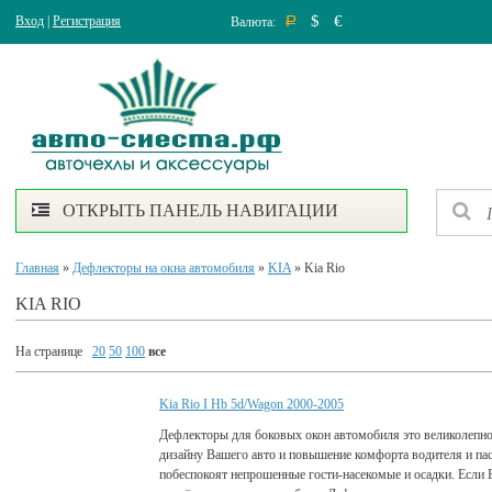
$
€
Вход
|
Регистрация
Валюта:
Р
ОТКРЫТЬ ПАНЕЛЬ НАВИГАЦИИ
Главная
»
Дефлекторы на окна автомобиля
»
KIA
» Kia Rio
KIA RIO
На странице
20
50
100
все
Kia Rio I Hb 5d/Wagon 2000-2005
Дефлекторы для боковых окон автомобиля это великолепно
дизайну Вашего авто и повышение комфорта водителя и па
побеспокоят непрошенные гости-насекомые и осадки. Если 