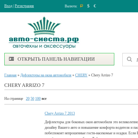
$
€
Вход
|
Регистрация
Валюта:
Р
ОТКРЫТЬ ПАНЕЛЬ НАВИГАЦИИ
Главная
»
Дефлекторы на окна автомобиля
»
CHERY
» Chery Arrizo 7
CHERY ARRIZO 7
На странице
20
50
100
все
Chery Arrizo 7 2013
Дефлекторы для боковых окон автомобиля это великолепно
дизайну Вашего авто и повышение комфорта водителя и па
побеспокоят непрошенные гости-насекомые и осадки. Если 