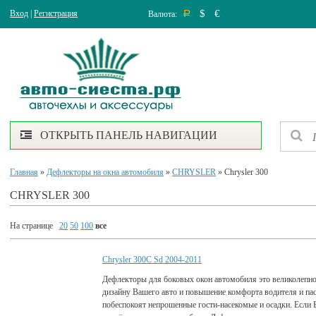
$
€
Вход
|
Регистрация
Валюта:
Р
ОТКРЫТЬ ПАНЕЛЬ НАВИГАЦИИ
Главная
»
Дефлекторы на окна автомобиля
»
CHRYSLER
» Chrysler 300
CHRYSLER 300
На странице
20
50
100
все
Chrysler 300C Sd 2004-2011
Дефлекторы для боковых окон автомобиля это великолепно
дизайну Вашего авто и повышение комфорта водителя и па
побеспокоят непрошенные гости-насекомые и осадки. Если 