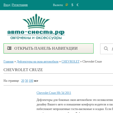
$
€
Вход
|
Регистрация
Валюта:
Р
ОТКРЫТЬ ПАНЕЛЬ НАВИГАЦИИ
Главная
»
Дефлекторы на окна автомобиля
»
CHEVROLET
» Chevrolet Cruze
CHEVROLET CRUZE
На странице
20
50
100
все
Chevrolet Cruze Hb 5d 2011
Дефлекторы для боковых окон автомобиля это великолепно
дизайну Вашего авто и повышение комфорта водителя и па
побеспокоят непрошенные гости-насекомые и осадки. Если 