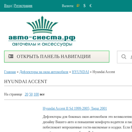
$
€
Вход
|
Регистрация
Валюта:
Р
ОТКРЫТЬ ПАНЕЛЬ НАВИГАЦИИ
Главная
»
Дефлекторы на окна автомобиля
»
HYUNDAI
» Hyundai Accent
HYUNDAI ACCENT
На странице
20
50
100
все
Hyundai Accent II Sd 1999-2005; Tagaz 2001
Дефлекторы для боковых окон автомобиля это великолепно
дизайну Вашего авто и повышение комфорта водителя и па
побеспокоят непрошенные гости-насекомые и осадки. Если 