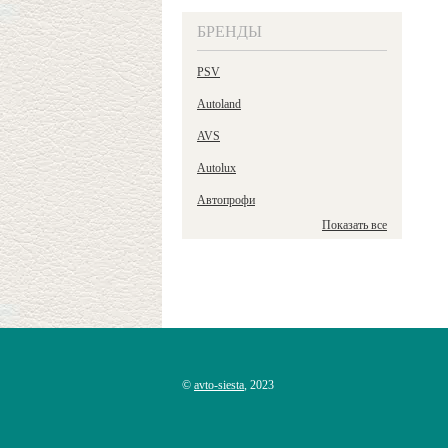
БРЕНДЫ
PSV
Autoland
AVS
Autolux
Автопрофи
Показать все
©
avto-siesta
, 2023