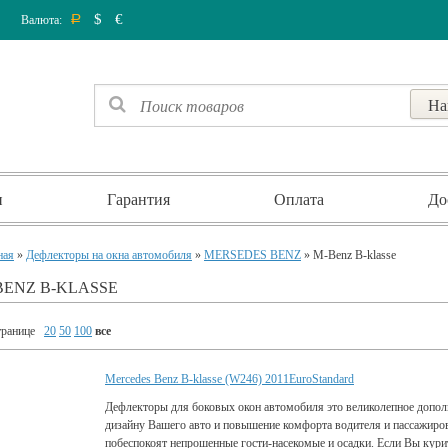
$
€
Валюта:
Р
и
Гарантия
Оплата
До
ная
»
Дефлекторы на окна автомобиля
»
MERSEDES BENZ
» M-Benz B-klasse
BENZ B-KLASSE
транице
20
50
100
все
Mercedes Benz B-klasse (W246) 2011EuroStandard
Дефлекторы для боковых окон автомобиля это великолепное дополн
дизайну Вашего авто и повышение комфорта водителя и пассажиро
побеспокоят непрошенные гости-насекомые и осадки. Если Вы курит