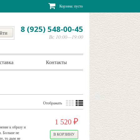
Корзина:
пусто
8 (925) 548-00-45
Вс 10:00—19:00
ставка
Контакты
Отображать
1 520
₽
ение к образу и
в. Больше не
е, то дым не