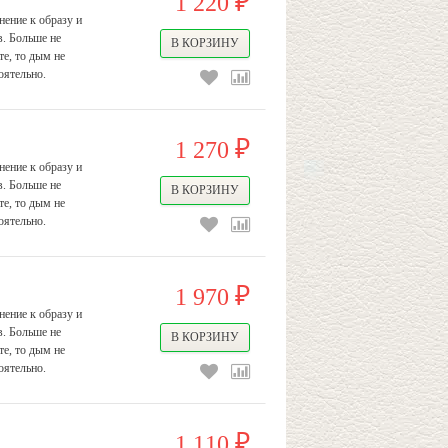
1 220
₽
ение к образу и
в. Больше не
е, то дым не
оятельно.
1 270
₽
ение к образу и
в. Больше не
е, то дым не
оятельно.
1 970
₽
ение к образу и
в. Больше не
е, то дым не
оятельно.
1 110
₽