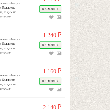
ение к образу и
в. Больше не
е, то дым не
оятельно.
1 240
₽
ение к образу и
в. Больше не
е, то дым не
оятельно.
1 160
₽
ение к образу и
в. Больше не
е, то дым не
оятельно.
2 140
₽