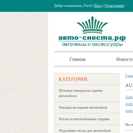
Добро пожаловать, Гость! (
Вход
|
Регистрация
)
Главная
Новост
Глав
КАТЕГОРИИ
AU
Меховые накидки на сиденья
автомобиля
Audi
Audi
Накидки на сиденья автомобиля
Audi
Чехлы на автомобильные сидения
На с
Модельные чехлы для автомобиля