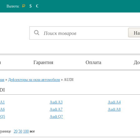
$
€
Валюта:
Р
и
Гарантия
Оплата
До
ная
»
Дефлекторы на окна автомобиля
» AUDI
DI
 A1
Audi A3
Audi A4
 A6
Audi A7
Audi A8
 Q5
Audi Q7
транице
20
50
100
все