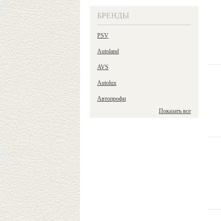
БРЕНДЫ
PSV
Autoland
AVS
Autolux
Автопрофи
Показать все