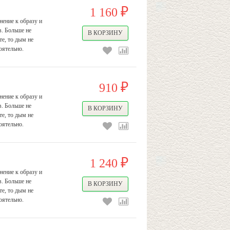
1 160
₽
ение к образу и
в. Больше не
е, то дым не
оятельно.
910
₽
ение к образу и
в. Больше не
е, то дым не
оятельно.
1 240
₽
ение к образу и
в. Больше не
е, то дым не
оятельно.