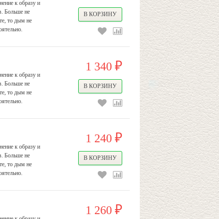
ение к образу и
в. Больше не
е, то дым не
оятельно.
1 340
₽
ение к образу и
в. Больше не
е, то дым не
оятельно.
1 240
₽
ение к образу и
в. Больше не
е, то дым не
оятельно.
1 260
₽
ение к образу и