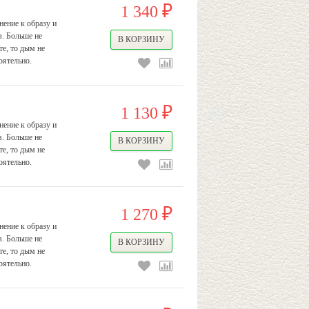
1 340
₽
ение к образу и
в. Больше не
е, то дым не
оятельно.
1 130
₽
ение к образу и
в. Больше не
е, то дым не
оятельно.
1 270
₽
ение к образу и
в. Больше не
е, то дым не
оятельно.