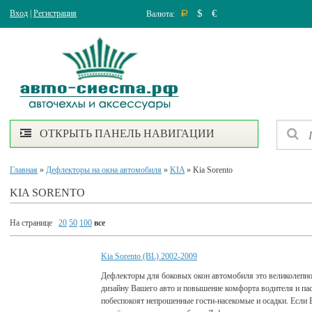
$
€
Вход
|
Регистрация
Валюта:
Р
ОТКРЫТЬ ПАНЕЛЬ НАВИГАЦИИ
Главная
»
Дефлекторы на окна автомобиля
»
KIA
» Kia Sorento
KIA SORENTO
На странице
20
50
100
все
Kia Sorento (BL) 2002-2009
Дефлекторы для боковых окон автомобиля это великолепно
дизайну Вашего авто и повышение комфорта водителя и па
побеспокоят непрошенные гости-насекомые и осадки. Если 