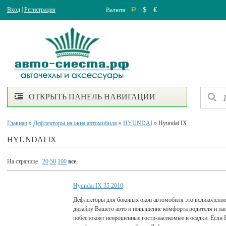
$
€
Вход
|
Регистрация
Валюта:
Р
ОТКРЫТЬ ПАНЕЛЬ НАВИГАЦИИ
Главная
»
Дефлекторы на окна автомобиля
»
HYUNDAI
» Hyundai IХ
HYUNDAI IХ
На странице
20
50
100
все
Hyundai IХ 35 2010
Дефлекторы для боковых окон автомобиля это великолепно
дизайну Вашего авто и повышение комфорта водителя и па
побеспокоят непрошенные гости-насекомые и осадки. Если 