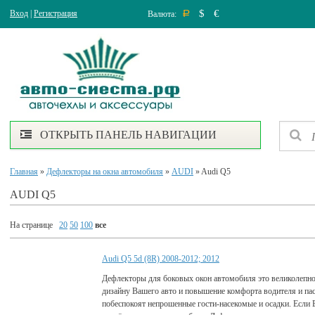
$
€
Вход
|
Регистрация
Валюта:
Р
ОТКРЫТЬ ПАНЕЛЬ НАВИГАЦИИ
Главная
»
Дефлекторы на окна автомобиля
»
AUDI
» Audi Q5
AUDI Q5
На странице
20
50
100
все
Audi Q5 5d (8R) 2008-2012; 2012
Дефлекторы для боковых окон автомобиля это великолепно
дизайну Вашего авто и повышение комфорта водителя и па
побеспокоят непрошенные гости-насекомые и осадки. Если 