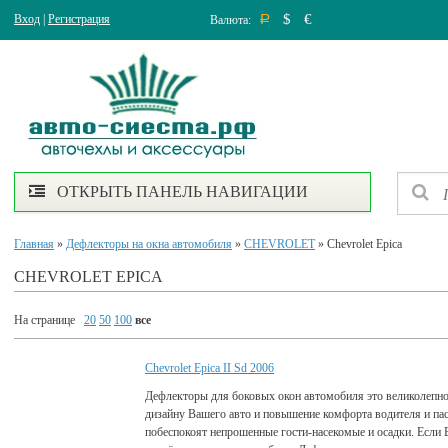
$
€
Вход
|
Регистрация
Валюта:
Р
ОТКРЫТЬ ПАНЕЛЬ НАВИГАЦИИ
Главная
»
Дефлекторы на окна автомобиля
»
CHEVROLET
» Chevrolet Epica
CHEVROLET EPICA
На странице
20
50
100
все
Chevrolet Epica II Sd 2006
Дефлекторы для боковых окон автомобиля это великолепно
дизайну Вашего авто и повышение комфорта водителя и па
побеспокоят непрошенные гости-насекомые и осадки. Если 