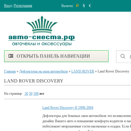
$
€
Вход
|
Регистрация
Валюта:
Р
ОТКРЫТЬ ПАНЕЛЬ НАВИГАЦИИ
Главная
»
Дефлекторы на окна автомобиля
»
LAND ROVER
» Land Rover Discovery
LAND ROVER DISCOVERY
На странице
20
50
100
все
Land Rover Discovery II 1998-2004
Дефлекторы для боковых окон автомобиля это великолепно
дизайну Вашего авто и повышение комфорта водителя и па
побеспокоят непрошенные гости-насекомые и осадки. Если 