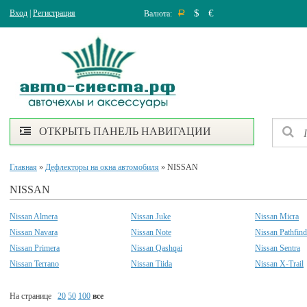
$
€
Вход
|
Регистрация
Валюта:
Р
ОТКРЫТЬ ПАНЕЛЬ НАВИГАЦИИ
Главная
»
Дефлекторы на окна автомобиля
» NISSAN
NISSAN
Nissan Almera
Nissan Juke
Nissan Micra
Nissan Navara
Nissan Note
Nissan Pathfind
Nissan Primera
Nissan Qashqai
Nissan Sentra
Nissan Terrano
Nissan Tiida
Nissan X-Trail
На странице
20
50
100
все