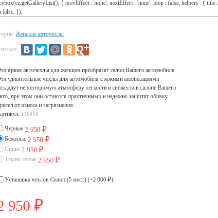
cybox(ez.getGalleryList(), { prevEffect : 'none', nextEffect : 'none', loop : false, helpers : { title :
 false; });
гории:
Женские авточехлы
литься:
ти яркие авточехлы для женщин преобразят салон Вашего автомобиля
ти удивительные чехлы для автомобиля с яркими аппликациями
оздадут неповторимую атмосферу легкости и свежести в салоне Вашего
вто, при этом они остаются практичными и надежно защитят обивку
ресел от износа и загрязнения.
Артикул:
116458
Черные
2 950
₽
Бежевые
2 950
₽
Синие
2 950
₽
Темно-серые
2 950
₽
Установка чехлов Салон (5 мест) (+
2 000
)
₽
2 950
₽