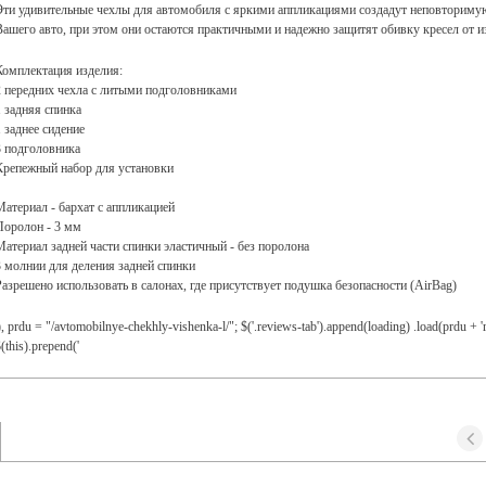
Эти удивительные чехлы для автомобиля с яркими аппликациями создадут неповторимую
Вашего авто, при этом они остаются практичными и надежно защитят обивку кресел от из
Комплектация изделия:
2 передних чехла с литыми подголовниками
1 задняя спинка
1 заднее сидение
3 подголовника
Крепежный набор для установки
Материал - бархат с аппликацией
Поролон - 3 мм
Материал задней части спинки эластичный - без поролона
3 молнии для деления задней спинки
Разрешено использовать в салонах, где присутствует подушка безопасности (AirBag)
), prdu = "/avtomobilnye-chekhly-vishenka-l/"; $('.reviews-tab').append(loading) .load(prdu + '
(this).prepend('