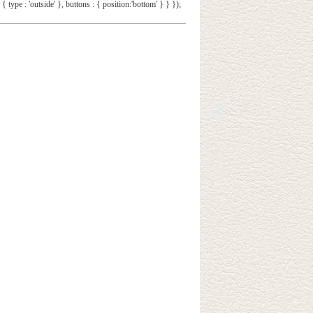
 { type : 'outside' }, buttons : { position:'bottom' } } });