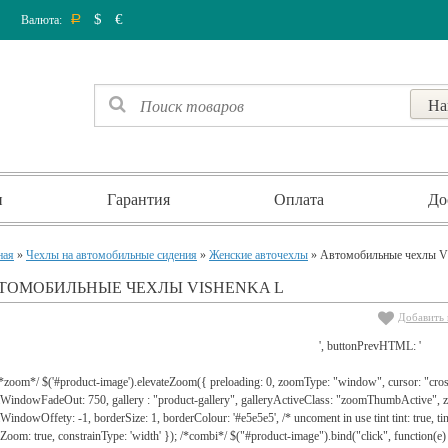
$
€
Валюта:
Р
и
Гарантия
Оплата
До
ная
»
Чехлы на автомобильные сидения
»
Женские авточехлы
» Автомобильные чехлы 
ТОМОБИЛЬНЫЕ ЧЕХЛЫ VISHENKA L
Добавить 
', buttonPrevHTML: '
 /*zoom*/ $('#product-image').elevateZoom({ preloading: 0, zoomType: "window", cursor: "c
WindowFadeOut: 750, gallery : "product-gallery", galleryActiveClass: "zoomThumbActive
indowOffety: -1, borderSize: 1, borderColour: '#e5e5e5', /* uncoment in use tint tint: true, tint
lZoom: true, constrainType: 'width' }); /*combi*/ $("#product-image").bind("click", function(e) 