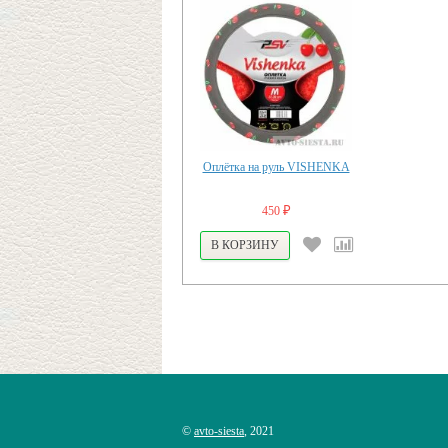
Оплётка на руль VISHENKA
450
₽
©
avto-siesta
, 2021