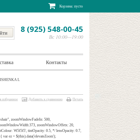
Корзина:
пусто
8 (925) 548-00-45
Вс 10:00—19:00
ставка
Контакты
VISHENKA L
в избранное
Добавить к сравнению
Печать
rosshair", zoomWindowFadeIn: 500,
", zoomWindowWidth:373, zoomWindowOffetx: 20,
Colour: '#f5f5f5', tintOpacity: 0.5, */ lensOpacity: 0.7,
{ var ez = $(this).data('elevateZoom');