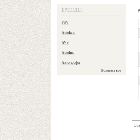
БРЕНДЫ
К
PSV
Autoland
AVS
Autolux
Автопрофи
Показать все
Обз