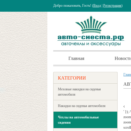
Добро пожаловать, Гость! (
Вход
|
Регистрация
)
Главная
Новост
Глав
КАТЕГОРИИ
АВ
Меховые накидки на сиденья
автомобиля
Накидки на сиденья автомобиля
' });
zoom
Чехлы на автомобильные
zoomW
сидения
scrol