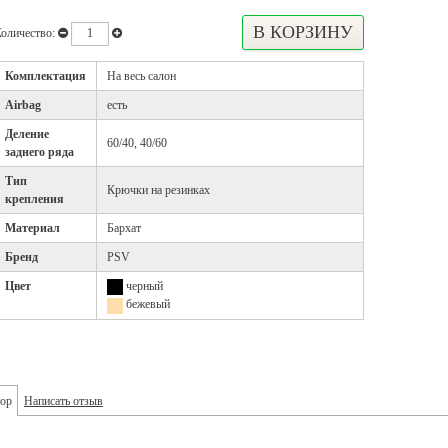
оличество:
Комплектация
На весь салон
Airbag
есть
Деление
60/40, 40/60
заднего ряда
Тип
Крючки на резинках
крепления
Материал
Бархат
Бренд
PSV
Цвет
черный
бежевый
ор
Написать отзыв