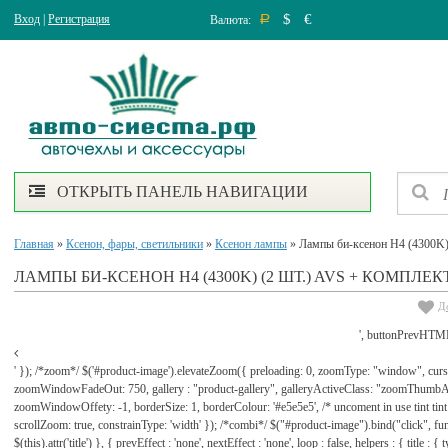
$
€
Вход
|
Регистрация
Валюта:
Р
ОТКРЫТЬ ПАНЕЛЬ НАВИГАЦИИ
Главная
»
Ксенон, фары, светильники
»
Ксенон лампы
» Лампы би-ксенон H4 (4300K)
ЛАМПЫ БИ-КСЕНОН H4 (4300K) (2 ШТ.) AVS + КОМПЛЕ
Д
', buttonPrevHTML
' }); /*zoom*/ $('#product-image').elevateZoom({ preloading: 0, zoomType: "window", cu
zoomWindowFadeOut: 750, gallery : "product-gallery", galleryActiveClass: "zoomThu
zoomWindowOffety: -1, borderSize: 1, borderColour: '#e5e5e5', /* uncoment in use tint tint: tr
scrollZoom: true, constrainType: 'width' }); /*combi*/ $("#product-image").bind("click", func
$(this).attr('title') }, { prevEffect : 'none', nextEffect : 'none', loop : false, helpers : { title : {