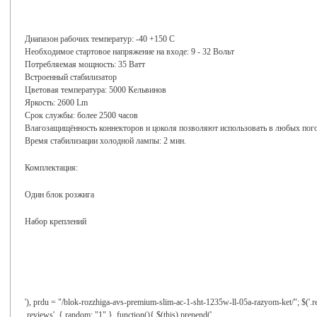
Диапазон рабочих температур: -40 +150 С
Необходимое стартовое напряжение на входе: 9 - 32 Вольт
Потребляемая мощность: 35 Ватт
Встроенный стабилизатор
Цветовая температура: 5000 Кельвинов
Яркость: 2600 Lm
Срок службы: более 2500 часов
Влагозащищённость коннекторов и цоколя позволяют использовать в любых пог
Время стабилизации холодной лампы: 2 мин.
Комплектация:
Один блок розжига
Набор креплений
'), prdu = "/blok-rozzhiga-avs-premium-slim-ac-1-sht-1235w-ll-05a-razyom-ket/"; $('.r
.reviews', { random: "1" }, function(){ $(this).prepend('