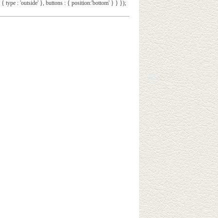
 { type : 'outside' }, buttons : { position:'bottom' } } });