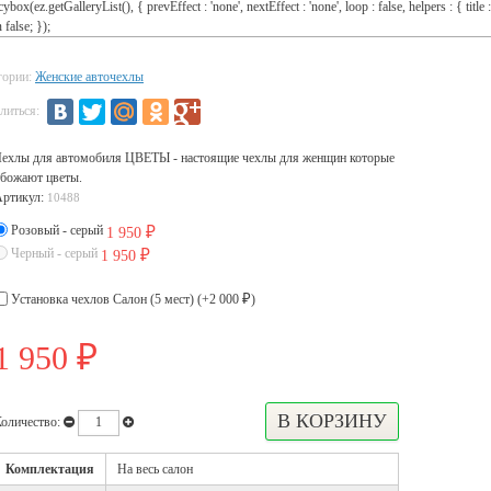
cybox(ez.getGalleryList(), { prevEffect : 'none', nextEffect : 'none', loop : false, helpers : { title :
 false; });
гории:
Женские авточехлы
литься:
ехлы для автомобиля ЦВЕТЫ - настоящие чехлы для женщин которые
божают цветы.
Артикул:
10488
Розовый - серый
1 950
₽
Черный - серый
1 950
₽
Установка чехлов Салон (5 мест) (+
2 000
)
₽
1 950
₽
оличество:
Комплектация
На весь салон