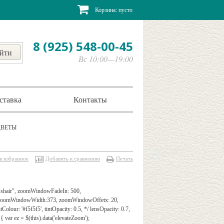
Корзина:
пусто
8 (925) 548-00-45
Вс 10:00—19:00
ставка
Контакты
 ЦВЕТЫ
в избранное
Добавить к сравнению
Печать
rosshair", zoomWindowFadeIn: 500,
", zoomWindowWidth:373, zoomWindowOffetx: 20,
Colour: '#f5f5f5', tintOpacity: 0.5, */ lensOpacity: 0.7,
{ var ez = $(this).data('elevateZoom');