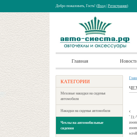
Добро пожаловать, Гость! (
Вход
|
Регистрация
)
Главная
Новост
Глав
КАТЕГОРИИ
ЧЕ
Меховые накидки на сиденья
автомобиля
Накидки на сиденья автомобиля
' });
zoom
Чехлы на автомобильные
zoomW
сидения
scrol