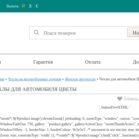
$
€
Валюта:
Р
и
Гарантия
Оплата
До
ная
»
Чехлы на автомобильные сидения
»
Женские авточехлы
» Чехлы для автомобиля
ХЛЫ ДЛЯ АВТОМОБИЛЯ ЦВЕТЫ
Добавить 
', buttonPrevHTML: '
 /*zoom*/ $('#product-image').elevateZoom({ preloading: 0, zoomType: "window", cursor: "c
WindowFadeOut: 750, gallery : "product-gallery", galleryActiveClass: "zoomThumbActive
indowOffety: -1, borderSize: 1, borderColour: '#e5e5e5', /* uncoment in use tint tint: true, tint
lZoom: true, constrainType: 'width' }); /*combi*/ $("#product-image").bind("click", function(e) 