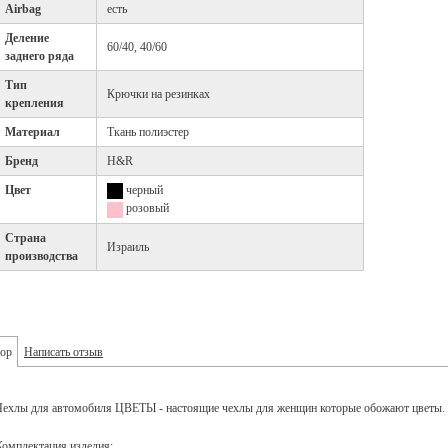
Airbag
есть
Деление
60/40, 40/60
заднего ряда
Тип
Крючки на резинках
крепления
Материал
Ткань полиэстер
Бренд
H&R
Цвет
черный
розовый
Страна
Израиль
производства
ор
Написать отзыв
Чехлы для автомобиля ЦВЕТЫ - настоящие чехлы для женщин которые обожают цветы.
Комплектация изделия: