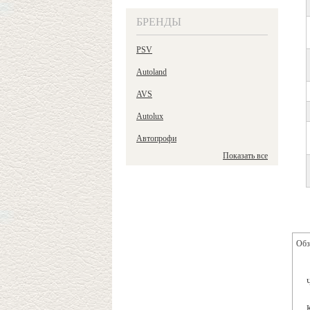
БРЕНДЫ
PSV
Autoland
AVS
Autolux
Автопрофи
Показать все
Обз