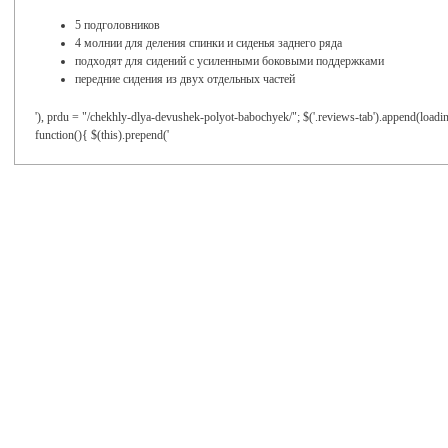
5 подголовников
4 молнии для деления спинки и сиденья заднего ряда
подходят для сидений с усиленными боковыми поддержками
передние сидения из двух отдельных частей
'), prdu = "/chekhly-dlya-devushek-polyot-babochyek/"; $('.reviews-tab').append(loadin
function(){ $(this).prepend('