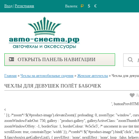
$
€
Вход
|
Регистрация
Валюта:
Р
ОТКРЫТЬ ПАНЕЛЬ НАВИГАЦИИ
Главная
»
Чехлы на автомобильные сидения
»
Женские авточехлы
» Чехлы для дев
ЧЕХЛЫ ДЛЯ ДЕВУШЕК ПОЛЁТ БАБОЧЕК
Д
', buttonPrevHTML
' }); /*zoom*/ $('#product-image').elevateZoom({ preloading: 0, zoomType: "window", cu
zoomWindowFadeOut: 750, gallery : "product-gallery", galleryActiveClass: "zoomThu
zoomWindowOffety: -1, borderSize: 1, borderColour: '#e5e5e5', /* uncoment in use tint tint: tr
scrollZoom: true, constrainType: 'width' }); /*combi*/ $("#product-image").bind("click", func
$.fancybox(ez.getGalleryList(), { prevEffect : 'none', nextEffect : 'none', loop : false, helpers : 