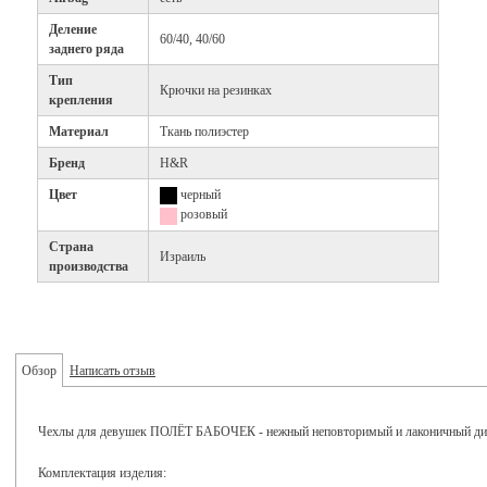
Деление
60/40, 40/60
заднего ряда
Тип
Крючки на резинках
крепления
Материал
Ткань полиэстер
Бренд
H&R
Цвет
черный
розовый
Страна
Израиль
производства
Обзор
Написать отзыв
Чехлы для девушек ПОЛЁТ БАБОЧЕК - нежный неповторимый и лаконичный диза
Комплектация изделия: