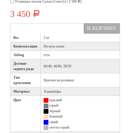
Установка чехлов Салон (5 мест) (+
2 500
)
Р
3 450
Р
Вес
2 кг
Комплектация
На весь салон
Airbag
есть
Деление
60/40, 40/60, 50/50
заднего ряда
Тип
Крючки на резинках
крепления
Материал
Алькантара
Цвет
красный
серый
черный
бежевый
синий
светло-серый