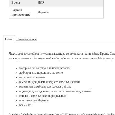
Бренд
H&R
Страна
Израиль
производства
Обзор
Написать отзыв
Чехлы для автомобиля из ткани алькантара со вставками их пинейпла Круиз. Сти
легкая установка. Великолепный выбор обновить салон своего авто. Материал ус
материал алькантара + пинейпл вставки
дублированы поролоном на сетке
пять подголовников
6 молний для деления заднего сиденья и синки
разрывная мембрана для кресел с airbag
подходят для сидений с усиленной боковой поддержкой
спинка и сиденье чехлов раздельные
производство Израиль
вес - 2 кг.
'), prdu = "/chekhly-iz-tkani-alkantara-kruiz/"; $('.reviews-tab').append(loading) .load(