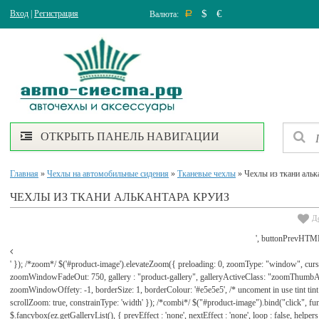
$
€
Вход
|
Регистрация
Валюта:
Р
ОТКРЫТЬ ПАНЕЛЬ НАВИГАЦИИ
Главная
»
Чехлы на автомобильные сидения
»
Тканевые чехлы
» Чехлы из ткани альк
ЧЕХЛЫ ИЗ ТКАНИ АЛЬКАНТАРА КРУИЗ
Д
', buttonPrevHTML
' }); /*zoom*/ $('#product-image').elevateZoom({ preloading: 0, zoomType: "window", cu
zoomWindowFadeOut: 750, gallery : "product-gallery", galleryActiveClass: "zoomThu
zoomWindowOffety: -1, borderSize: 1, borderColour: '#e5e5e5', /* uncoment in use tint tint: tr
scrollZoom: true, constrainType: 'width' }); /*combi*/ $("#product-image").bind("click", func
$.fancybox(ez.getGalleryList(), { prevEffect : 'none', nextEffect : 'none', loop : false, helpers : 