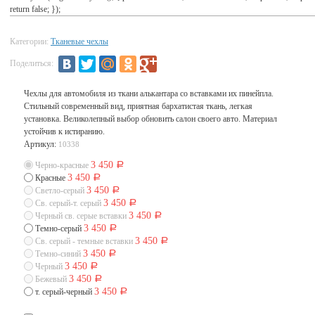
return false; });
Категории:
Тканевые чехлы
Поделиться:
Чехлы для автомобиля из ткани алькантара со вставками их пинейпла.
Стильный современный вид, приятная бархатистая ткань, легкая
установка. Великолепный выбор обновить салон своего авто. Материал
устойчив к истиранию.
Артикул:
10338
3 450
Черно-красные
Р
3 450
Красные
Р
3 450
Светло-серый
Р
3 450
Св. серый-т. серый
Р
3 450
Черный св. серые вставки
Р
3 450
Темно-серый
Р
3 450
Св. серый - темные вставки
Р
3 450
Темно-синий
Р
3 450
Черный
Р
3 450
Бежевый
Р
3 450
т. серый-черный
Р